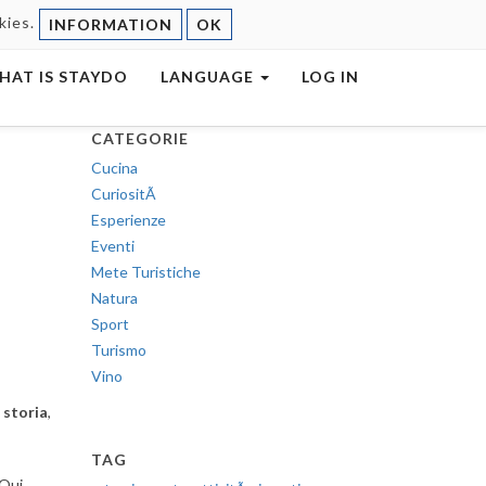
okies.
INFORMATION
OK
HAT IS STAYDO
LANGUAGE
LOG IN
CATEGORIE
Cucina
CuriositÃ
Esperienze
Eventi
Mete Turistiche
Natura
Sport
Turismo
Vino
i
storia
,
TAG
 Qui