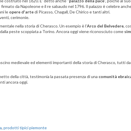
enne costruito nel 1620. E' detto anche “
palazzo della pace
”, poiché al su
io firmato da Napoleone e il re sabaudo nel 1796. Il palazzo è celebre anch
nni le
opere d'arte
di Picasso, Chagall, De Chirico e tanti altri.
venti, cerimonie.
ntale nella storia di Cherasco. Un esempio è l'
Arco del Belvedere
, co
e dalla peste scoppiata a Torino. Ancora oggi viene riconosciuto come
sim
fascino medievale ed elementi importanti della storia di Cherasco, tutti da
ghetto della città, testimonia la passata presenza di una
comunità ebraic
enti ancora oggi.
a
,
prodotti tipici piemonte