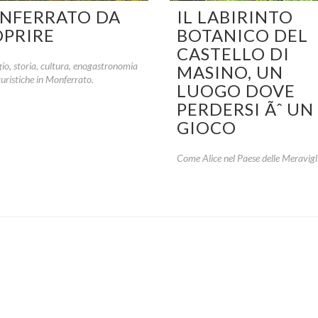
NFERRATO DA
IL LABIRINTO
OPRIRE
BOTANICO DEL
CASTELLO DI
io, storia, cultura, enogastronomia
MASINO, UN
turistiche in Monferrato.
LUOGO DOVE
PERDERSI Ãˆ UN
GIOCO
Come Alice nel Paese delle Meravigli