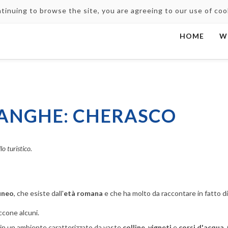
ntinuing to browse the site, you are agreeing to our use of co
HOME
W
ANGHE: CHERASCO
o turistico.
uneo
, che esiste dall'
età romana
e che ha molto da raccontare in fatto d
Eccone alcuni.
, in un ambiente caratterizzato da vaste
colline
,
vigneti
e
corsi d'acqua
.