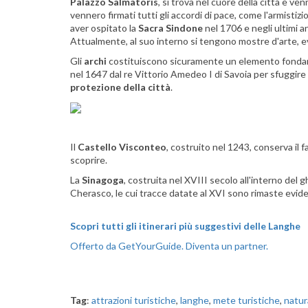
Palazzo Salmatoris
, si trova nel cuore della città e v
vennero firmati tutti gli accordi di pace, come l'armistiz
aver ospitato la
Sacra Sindone
nel 1706 e negli ultimi a
Attualmente, al suo interno si tengono mostre d'arte, e
Gli
archi
costituiscono sicuramente un elemento fondame
nel 1647 dal re Vittorio Amedeo I di Savoia per sfuggir
protezione della città
.
Il
Castello Visconteo
, costruito nel 1243, conserva il 
scoprire.
La
Sinagoga
, costruita nel XVIII secolo all'interno del 
Cherasco, le cui tracce datate al XVI sono rimaste evid
Scopri tutti gli itinerari più suggestivi delle Langhe
Offerto da GetYourGuide.
Diventa un partner.
Tag
:
attrazioni turistiche
,
langhe
,
mete turistiche
,
natur