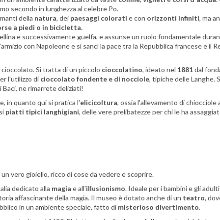
timo secondo in lunghezza al celebre Po.
amanti della
natura
, dei
paesaggi colorati
e con
orizzonti infiniti
, ma a
rse a piedi o in bicicletta.
bellina e successivamente guelfa, e assunse un ruolo fondamentale duran
armizio con Napoleone e si sancì la pace tra la Repubblica francese e il R
 cioccolato. Si tratta di un piccolo
cioccolatino
, ideato nel
1881
dal fond
er l'utilizzo di
cioccolato fondente e di nocciole
, tipiche delle Langhe. 
Baci, ne rimarrete deliziati!
, in quanto qui si pratica l'
elicicoltura
, ossia l'allevamento di chiocciole
si
piatti tipici langhigiani
, delle vere prelibatezze per chi le ha assaggia
 vero gioiello, ricco di cose da vedere e scoprire.
alia dedicato alla
magia
e all'
illusionismo
. Ideale per i bambini e gli adult
storia affascinante della magia. Il museo è dotato anche di un
teatro
, dov
ubblico in un ambiente speciale, fatto di
misterioso divertimento
.