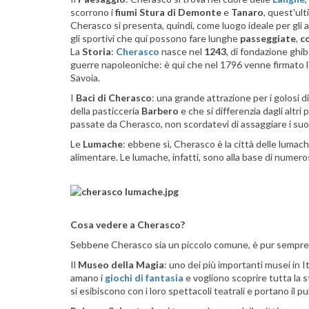
scorrono i
fiumi Stura di Demonte
e
Tanaro
, quest'ul
Cherasco si presenta, quindi, come luogo ideale per gli 
gli sportivi che qui possono fare lunghe
passeggiate
,
co
La
Storia
:
Cherasco
nasce nel
1243
, di fondazione ghi
guerre napoleoniche: è qui che nel 1796 venne firmato l'
Savoia.
I
Baci di Cherasco
: una grande attrazione per i golosi di
della pasticceria
Barbero
e che si differenzia dagli altri p
passate da Cherasco, non scordatevi di assaggiare i suoi 
Le
Lumache
: ebbene sì, Cherasco è la città delle lumache
alimentare. Le lumache, infatti, sono alla base di numero
Cosa vedere a Cherasco?
Sebbene Cherasco sia un piccolo comune, è pur sempre un
Il
Museo della Magia
: uno dei più importanti musei in It
amano i
giochi di fantasia
e vogliono scoprire tutta la 
si esibiscono con i loro spettacoli teatrali e portano il p