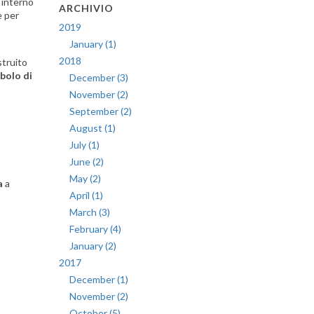
o interno
ARCHIVIO
e per
2019
January (1)
2018
struito
bolo di
December (3)
November (2)
September (2)
August (1)
July (1)
June (2)
May (2)
a
a
April (1)
March (3)
February (4)
January (2)
2017
December (1)
November (2)
October (5)