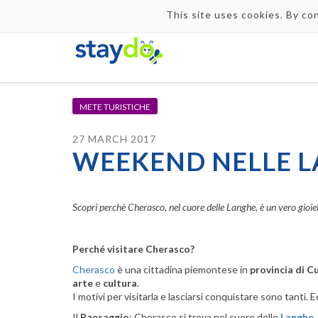
This site uses cookies. By co
METE TURISTICHE
27 MARCH 2017
WEEKEND NELLE L
Scopri perchè Cherasco, nel cuore delle Langhe, è un vero gioiell
Perché visitare Cherasco?
Cherasco
è una cittadina piemontese in
provincia di C
arte
e
cultura
.
I motivi per visitarla e lasciarsi conquistare sono tanti. 
Il
Paesaggio
: Cherasco si trova nel cuore delle
Langhe