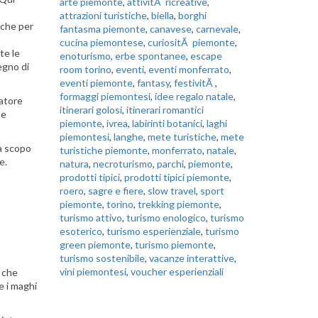
arte piemonte
,
attivitÃ ricreative
,
attrazioni turistiche
,
biella
,
borghi
nche per
fantasma piemonte
,
canavese
,
carnevale
,
cucina piemontese
,
curiositÃ piemonte
,
te le
enoturismo
,
erbe spontanee
,
escape
egno di
room torino
,
eventi
,
eventi monferrato
,
eventi piemonte
,
fantasy
,
festivitÃ
,
formaggi piemontesi
,
idee regalo natale
,
atore
itinerari golosi
,
itinerari romantici
Se
piemonte
,
ivrea
,
labirinti botanici
,
laghi
piemontesi
,
langhe
,
mete turistiche
,
mete
 a scopo
turistiche piemonte
,
monferrato
,
natale
,
te.
natura
,
necroturismo
,
parchi
,
piemonte
,
prodotti tipici
,
prodotti tipici piemonte
,
roero
,
sagre e fiere
,
slow travel
,
sport
piemonte
,
torino
,
trekking piemonte
,
turismo attivo
,
turismo enologico
,
turismo
esoterico
,
turismo esperienziale
,
turismo
green piemonte
,
turismo piemonte
,
turismo sostenibile
,
vacanze interattive
,
vini piemontesi
,
voucher esperienziali
i che
e i maghi