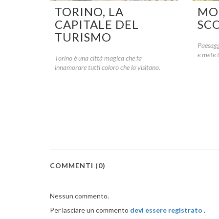
TORINO, LA
MO
CAPITALE DEL
SC
TURISMO
Paesagg
e mete 
Torino è una città magica che fa
innamorare tutti coloro che la visitano.
COMMENTI (
0
)
Nessun commento.
Per lasciare un commento
devi essere registrato
.