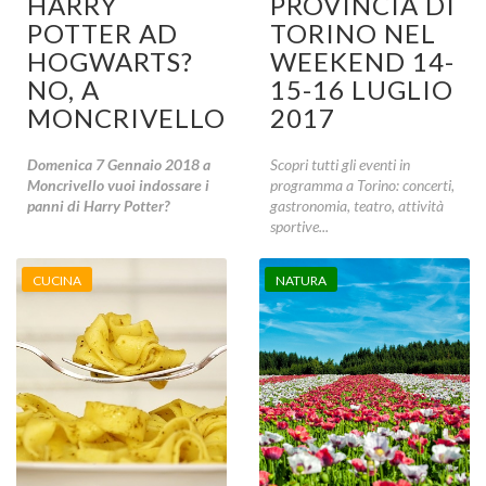
HARRY
PROVINCIA DI
POTTER AD
TORINO NEL
HOGWARTS?
WEEKEND 14-
NO, A
15-16 LUGLIO
MONCRIVELLO!
2017
Domenica 7 Gennaio 2018 a
Scopri tutti gli eventi in
Moncrivello vuoi indossare i
programma a Torino: concerti,
panni di Harry Potter?
gastronomia, teatro, attività
sportive...
CUCINA
NATURA