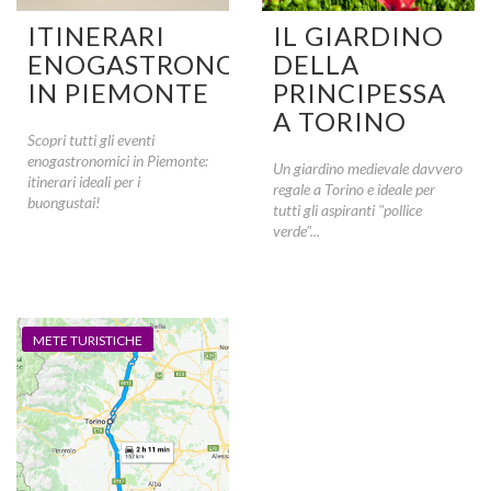
ITINERARI
IL GIARDINO
ENOGASTRONOMICI
DELLA
IN PIEMONTE
PRINCIPESSA
A TORINO
Scopri tutti gli eventi
enogastronomici in Piemonte:
Un giardino medievale davvero
itinerari ideali per i
regale a Torino e ideale per
buongustai!
tutti gli aspiranti "pollice
verde"...
METE TURISTICHE