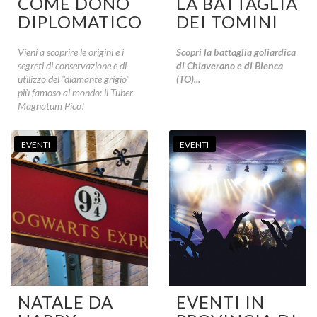
COME DONO
LA BATTAGLIA
DIPLOMATICO
DEI TOMINI
Vieni a scoprire le origini e i
Scopri la battaglia goliardica
segreti di conservazione e di
di Chiaverano e di Bienca
utilizzo del "diamante grigio"
(TO)...
più famoso al mondo: il Tuber
Magnatum Pico!
EVENTI
EVENTI
NATALE DA
EVENTI IN