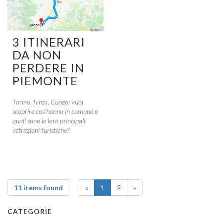
3 ITINERARI
DA NON
PERDERE IN
PIEMONTE
Torino, Ivrea, Cuneo: vuoi
scoprire cos'hanno in comune e
quali sono le loro principali
attrazioni turistiche?
11 items found
«
1
2
»
CATEGORIE