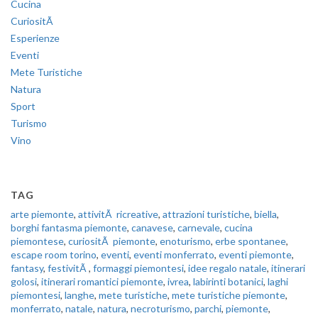
Cucina
CuriositÃ
Esperienze
Eventi
Mete Turistiche
Natura
Sport
Turismo
Vino
TAG
arte piemonte
,
attivitÃ ricreative
,
attrazioni turistiche
,
biella
,
borghi fantasma piemonte
,
canavese
,
carnevale
,
cucina
piemontese
,
curiositÃ piemonte
,
enoturismo
,
erbe spontanee
,
escape room torino
,
eventi
,
eventi monferrato
,
eventi piemonte
,
fantasy
,
festivitÃ
,
formaggi piemontesi
,
idee regalo natale
,
itinerari
golosi
,
itinerari romantici piemonte
,
ivrea
,
labirinti botanici
,
laghi
piemontesi
,
langhe
,
mete turistiche
,
mete turistiche piemonte
,
monferrato
,
natale
,
natura
,
necroturismo
,
parchi
,
piemonte
,