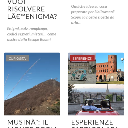
VUOI
Qualche idea su cosa
RISOLVERE
preparare per Halloween?
LÂ€™ENIGMA?
Scopri la nostra ricetta da
urlo...
Enigmi, quiz, rompicapo,
codici segreti, misteri… come
uscire dalla Escape Room?
CURIOSITÃ
ESPERIENZE
MUSINÃˆ: IL
ESPERIENZE