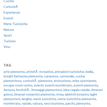
Cucina
CuriositÃ
Esperienze
Eventi
Mete Turistiche
Natura
Sport
Turismo
Vino
TAG
arte piemonte
,
attivitÃ ricreative
,
attrazioni turistiche
,
biella
,
borghi fantasma piemonte
,
canavese
,
carnevale
,
cucina
piemontese
,
curiositÃ piemonte
,
enoturismo
,
erbe spontanee
,
escape room torino
,
eventi
,
eventi monferrato
,
eventi piemonte
,
fantasy
,
festivitÃ
,
formaggi piemontesi
,
idee regalo natale
,
itinerari
golosi
,
itinerari romantici piemonte
,
ivrea
,
labirinti botanici
,
laghi
piemontesi
,
langhe
,
mete turistiche
,
mete turistiche piemonte
,
monferrato
,
natale
,
natura
,
necroturismo
,
parchi
,
piemonte
,