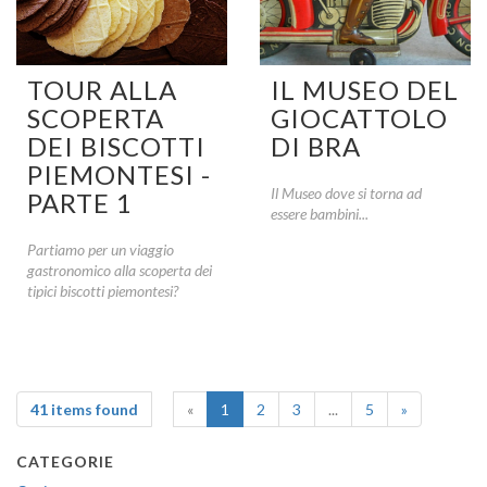
TOUR ALLA
IL MUSEO DEL
SCOPERTA
GIOCATTOLO
DEI BISCOTTI
DI BRA
PIEMONTESI -
Il Museo dove si torna ad
PARTE 1
essere bambini...
Partiamo per un viaggio
gastronomico alla scoperta dei
tipici biscotti piemontesi?
41 items found
«
1
2
3
...
5
»
CATEGORIE