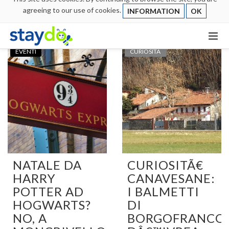
agreeing to our use of cookies.
INFORMATION
OK
EVENTI
CURIOSITÃ
NATALE DA
CURIOSITÃ€
HARRY
CANAVESANE:
POTTER AD
I BALMETTI
HOGWARTS?
DI
NO, A
BORGOFRANCO