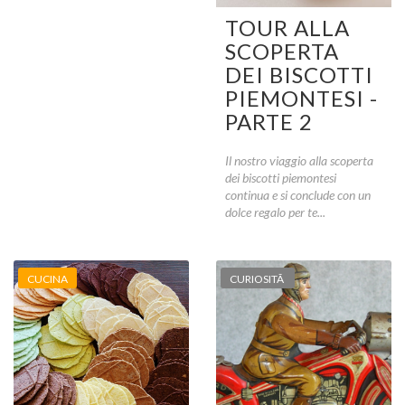
TOUR ALLA
SCOPERTA
DEI BISCOTTI
PIEMONTESI -
PARTE 2
Il nostro viaggio alla scoperta
dei biscotti piemontesi
continua e si conclude con un
dolce regalo per te...
CUCINA
CURIOSITÃ