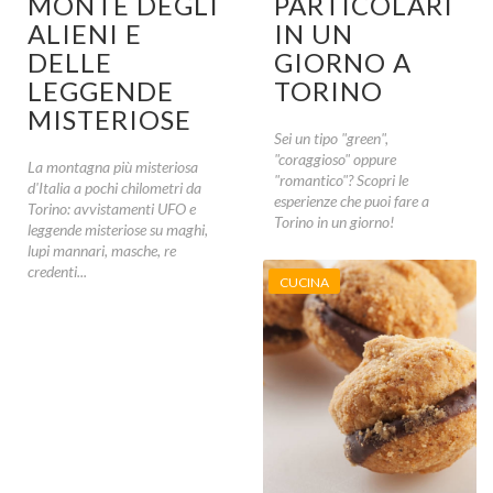
MONTE DEGLI
PARTICOLARI
ALIENI E
IN UN
DELLE
GIORNO A
LEGGENDE
TORINO
MISTERIOSE
Sei un tipo "green",
"coraggioso" oppure
La montagna più misteriosa
"romantico"? Scopri le
d'Italia a pochi chilometri da
esperienze che puoi fare a
Torino: avvistamenti UFO e
Torino in un giorno!
leggende misteriose su maghi,
lupi mannari, masche, re
credenti...
CUCINA