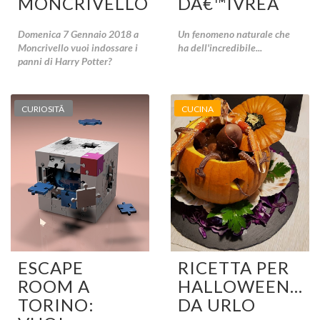
MONCRIVELLO!
DÂ€™IVREA
Domenica 7 Gennaio 2018 a
Un fenomeno naturale che
Moncrivello vuoi indossare i
ha dell'incredibile...
panni di Harry Potter?
CURIOSITÃ
CUCINA
ESCAPE
RICETTA PER
ROOM A
HALLOWEEN...
TORINO:
DA URLO